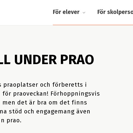
För elever
För skolpers
LL UNDER PRAO
s praoplatser och förberetts i
s för praoveckan! Förhoppningsvis
n, men
det är bra om det finns
erna stöd och engagemang även
n prao.