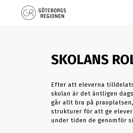
Göteborgsregionens (GR) digitala praostöd
Ett stöd vid prao för skola och arbetsliv
SKOLANS RO
Efter att eleverna tilldelat
skolan är det äntligen dag
går allt bra på praoplatse
strukturer för att ge elev
under tiden de genomför si