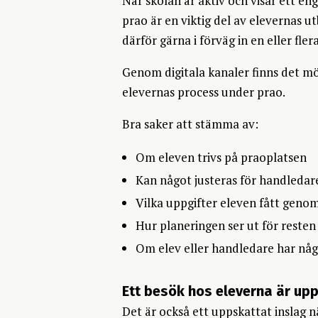
När skolan är aktiv och visar ett e
prao är en viktig del av elevernas ut
därför gärna i förväg in en eller fl
Genom digitala kanaler finns det möj
elevernas process under prao.
Bra saker att stämma av:
Om eleven trivs på praoplatsen
Kan något justeras för handledare
Vilka uppgifter eleven fått geno
Hur planeringen ser ut för resten
Om elev eller handledare har någ
Ett besök hos eleverna är up
Det är också ett uppskattat inslag 