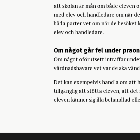
att skolan är mån om både eleven oc
med elev och handledare om när det 
båda parter vet om när de besöket k
elev och handledare.
Om något går fel under praon
Om något oförutsett inträffar under 
vårdnadshavare vet var de ska vända
Det kan exempelvis handla om att ha
tillgänglig att stötta eleven, att det
eleven känner sig illa behandlad elle