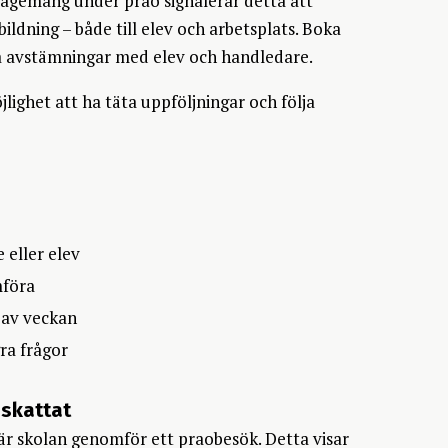
ngagemang under prao signalerar detta att
bildning – både till elev och arbetsplats. Boka
era avstämningar med elev och handledare.
lighet att ha täta uppföljningar och följa
 eller elev
mföra
 av veckan
ra frågor
pskattat
när skolan genomför ett praobesök. Detta visar