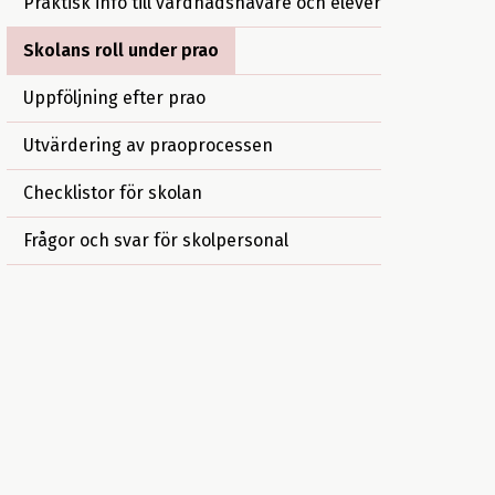
Praktisk info till vårdnadshavare och elever
Skolans roll under prao
Uppföljning efter prao
Utvärdering av praoprocessen
Checklistor för skolan
Frågor och svar för skolpersonal