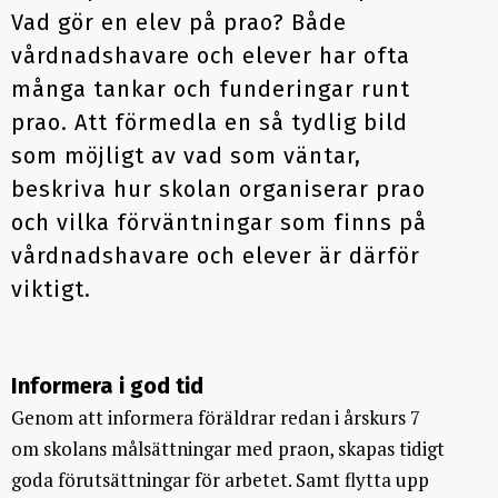
Handledarens roll
Vad gör en elev på prao? Både
Praktisk information till vårdnadshavare och elever
Frågor och svar för elever
vårdnadshavare och elever har ofta
En del av kompetensförsörjningen
Planering av elevens praouppgifter
Förslag på övningar
många tankar och funderingar runt
Arbetsmiljö och riksbedömning
prao. Att förmedla en så tydlig bild
Tips på elevuppgifter utifrån yrkesområden
Skolans roll under prao
som möjligt av vad som väntar,
Fler aktiviteter för samverkan
Förslag på schema
beskriva hur skolan organiserar prao
Uppföljning efter prao
Om praktikplatsen.se
och vilka förväntningar som finns på
Temapraopaket (miljö och teknik)
Utvärdering av praoprocessen
vårdnadshavare och elever är därför
Så kan Göteborgsregionen (GR) stötta er
Temapraopaket för kommunens verksamheter
viktigt.
Checklistor för skolan
Utvärdering efter prao
Frågor och svar för skolpersonal
Informera i god tid
Checklistor för arbetslivet
Genom att informera föräldrar redan i årskurs 7
Frågor och svar för arbetslivet
om skolans målsättningar
med
prao
n
, skapas tidigt
goda förutsättningar för arbetet.
Samt flytta upp