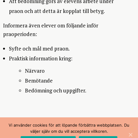
Att bedömning görs av elevens arbete under
praon och att detta är kopplat till betyg.
Informera även elever om följande inför
praoperioden:
Syfte och mål med praon.
Praktisk information kring:
Närvaro
Bemötande
Bedömning och uppgifter.
Vi använder cookies för att löpande förbättra webbplatsen. Du
väljer själv om du vill acceptera villkoren.
© 2026 Göteborgsregionens (GR) digitala praostöd.