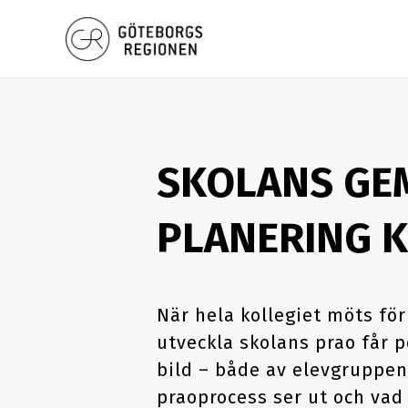
Göteborgsregionens (GR) digitala praostöd
Ett stöd vid prao för skola och arbetsliv
SKOLANS G
PLANERING 
När hela kollegiet möts för
utveckla skolans prao får
bild – både av elevgruppen
praoprocess ser ut och vad