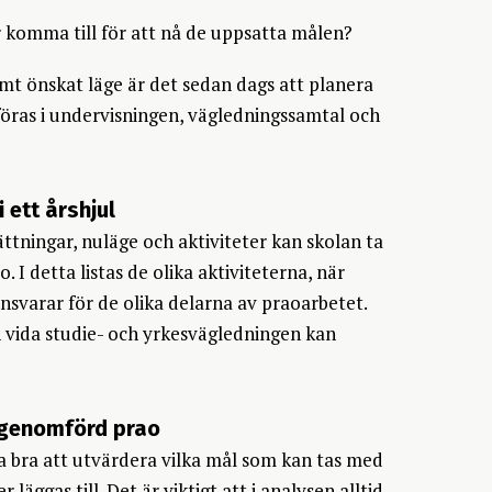
r komma till för att nå de uppsatta målen?
amt önskat läge är det sedan dags att planera
föras i undervisningen, vägledningssamtal och
 ett årshjul
tningar, nuläge och aktiviteter kan skolan ta
. I detta listas de olika aktiviteterna, när
nsvarar för de olika delarna av praoarbetet.
 vida studie- och yrkesvägledningen kan
r genomförd prao
bra att utvärdera vilka mål som kan tas med
läggas till. Det är viktigt att i analysen alltid