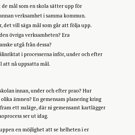
 de mål som en skola sätter upp för
 en annan verksamhet i samma kommun.
det vill säga mål som går att följa upp.
r den övriga verksamheten? Era
anske utgå från dessa?
nriktat i processerna inför, under och efter
l att nå uppsatta mål.
å skolan innan, under och efter prao? Hur
ns olika ämnen? En gemensam planering kring
r fram ett nuläge, där ni gemensamt kartlägger
aoprocess ser ut idag.
uppen en möjlighet att se helheten i er