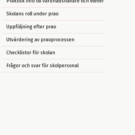
Praktisk info till vårdnadshavare och elever
Skolans roll under prao
Uppföljning efter prao
Utvärdering av praoprocessen
Checklistor för skolan
Frågor och svar för skolpersonal