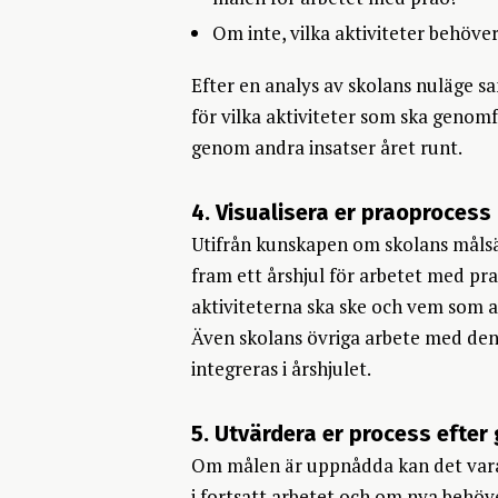
Om inte, vilka aktiviteter behöve
Efter en analys av skolans nuläge s
för vilka aktiviteter som ska genom
genom andra insatser året runt.
4. Visualisera er praoprocess i
Utifrån kunskapen om skolans målsät
fram ett årshjul för arbetet med prao
aktiviteterna ska ske och vem som a
Även skolans övriga arbete med den
integreras i årshjulet.
5. Utvärdera er process efte
Om målen är uppnådda kan det vara 
i fortsatt arbetet och om nya behöver 