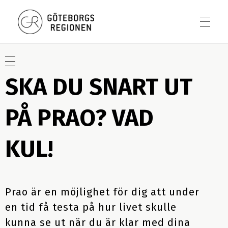
Göteborgsregionens (GR) digitala praostöd
Ett stöd vid prao för skola och arbetsliv
För elever
SKA DU SNART UT
För skolpersonal
Valet av praoplats
PÅ PRAO? VAD
Så kan du söka praoplats
KUL!
För arbetslivet
Ansvar och roller på skolan
Förberedelser när du fått praoplats
Gemensam planering på skolan
Förslag på övningar
Om prao
Hur gör vi om vi vill erbjuda praoplats?
Prao är en möjlighet för dig att under
Anskaffning av praoplatser
Under din praovecka
en tid få testa på hur livet skulle
Förbered arbetsplatsen inför prao
Förbered eleverna i klassrum och samtal
kunna se ut när du är klar med dina
Checklistor
Varför prao?