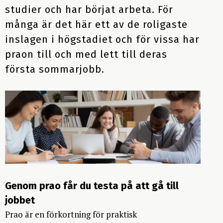
Handledarens roll
studier och har börjat arbeta. För
Praktisk information till vårdnadshavare och elever
Frågor och svar för elever
många är det här ett av de roligaste
En del av kompetensförsörjningen
Planering av elevens praouppgifter
Förslag på övningar
inslagen i högstadiet och för vissa har
Arbetsmiljö och riksbedömning
praon till och med lett till deras
Tips på elevuppgifter utifrån yrkesområden
Skolans roll under prao
första sommarjobb.
Fler aktiviteter för samverkan
Förslag på schema
Uppföljning efter prao
Om praktikplatsen.se
Temapraopaket (miljö och teknik)
Utvärdering av praoprocessen
Så kan Göteborgsregionen (GR) stötta er
Temapraopaket för kommunens verksamheter
Checklistor för skolan
Utvärdering efter prao
Frågor och svar för skolpersonal
Checklistor för arbetslivet
Genom prao får du testa på att gå till
Frågor och svar för arbetslivet
jobbet
Prao är en förkortning för praktisk